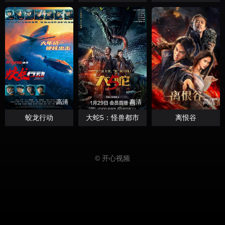
高清
高清
高清
蛟龙行动
大蛇5：怪兽都市
离恨谷
© 开心视频