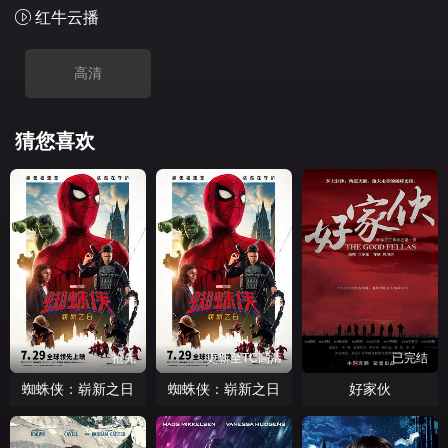
红牛云播
高清
猜您喜欢
抢先
更新至TC高清
已完结
蜘蛛侠：崭新之日
蜘蛛侠：崭新之日
好家伙