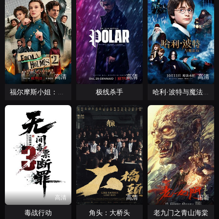
高清
高清
高清
极线杀手
福尔摩斯小姐：伦敦厄运
哈利·波特与魔法石
高清
高清
国语
毒战行动
角头：大桥头
老九门之青山海棠