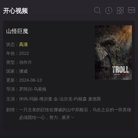
开心视频
山怪巨魔
状态：
高清
年份：
2022
类型：
动作片
国家：
挪威
更新：
2024-06-13
导演：
罗阿尔-乌索格
主演：
伊内-玛丽-维尔曼
金-法尔克-约根森
麦德斯
剧情：
一只古老的巨怪在挪威的山中苏醒后，乌合之众的一班英雄
必须团结一心，努力...
展开