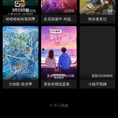
已完结
已完结
已完结
哈哈哈哈哈第四季
快乐老友记
全员加速中·对战季
已完结
更新至20260810期
更新20260806
大侦探·拾光季
小姐不熙娣
喜欢你我也是第六季
© 开心视频