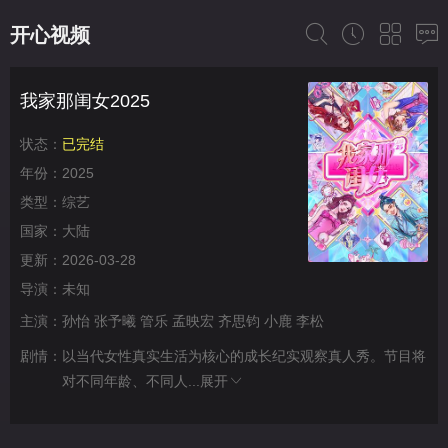
开心视频
我家那闺女2025
状态：
已完结
年份：
2025
类型：
综艺
国家：
大陆
更新：
2026-03-28
导演：
未知
主演：
孙怡
张予曦
管乐
孟映宏
齐思钧
小鹿
李松
剧情：
以当代女性真实生活为核心的成长纪实观察真人秀。节目将
对不同年龄、不同人...
展开