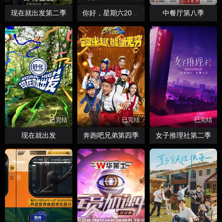
现在就出发第二季
中餐厅第八季
你好，星期六2026
已完结
已完结
已完结
现在就出发
奔跑吧兄弟第四季
女子推理社第二季