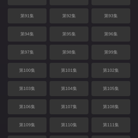
第91集
第92集
第93集
第94集
第95集
第96集
第97集
第98集
第99集
第100集
第101集
第102集
第103集
第104集
第105集
第106集
第107集
第108集
第109集
第110集
第111集