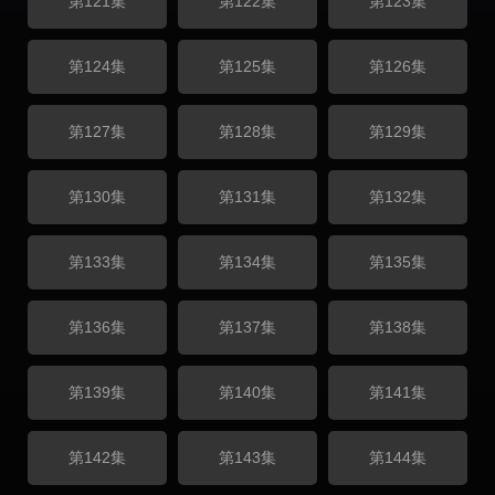
第121集
第122集
第123集
第124集
第125集
第126集
第127集
第128集
第129集
第130集
第131集
第132集
第133集
第134集
第135集
第136集
第137集
第138集
第139集
第140集
第141集
第142集
第143集
第144集