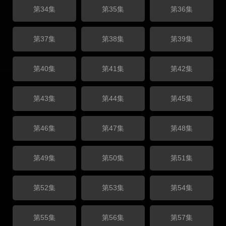
第34集
第35集
第36集
第37集
第38集
第39集
第40集
第41集
第42集
第43集
第44集
第45集
第46集
第47集
第48集
第49集
第50集
第51集
第52集
第53集
第54集
第55集
第56集
第57集