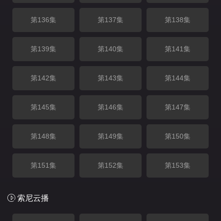
第136集
第137集
第138集
第139集
第140集
第141集
第142集
第143集
第144集
第145集
第146集
第147集
第148集
第149集
第150集
第151集
第152集
第153集
索尼云播