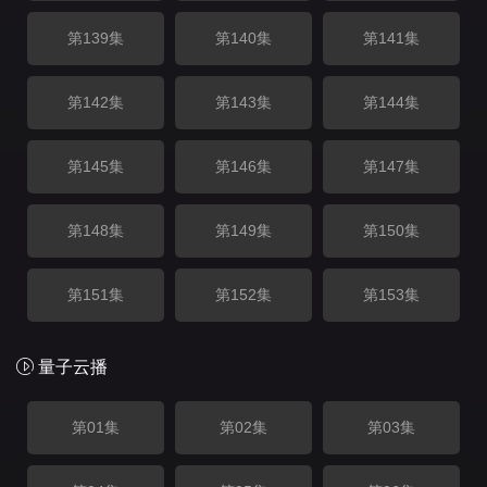
第139集
第140集
第141集
第142集
第143集
第144集
第145集
第146集
第147集
第148集
第149集
第150集
第151集
第152集
第153集
量子云播
第01集
第02集
第03集