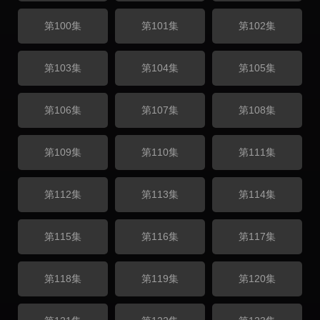
第100集
第101集
第102集
第103集
第104集
第105集
第106集
第107集
第108集
第109集
第110集
第111集
第112集
第113集
第114集
第115集
第116集
第117集
第118集
第119集
第120集