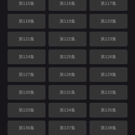
第115集
第116集
第117集
第118集
第119集
第120集
第121集
第122集
第123集
第124集
第125集
第126集
第127集
第128集
第129集
第130集
第131集
第132集
第133集
第134集
第135集
第136集
第137集
第138集