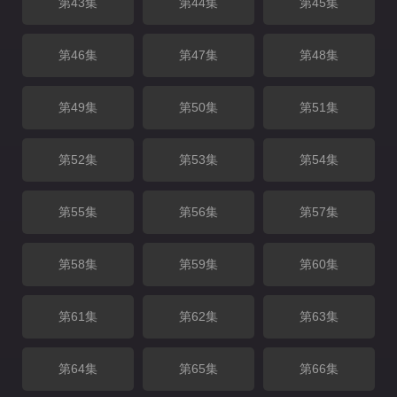
第43集
第44集
第45集
第46集
第47集
第48集
第49集
第50集
第51集
第52集
第53集
第54集
第55集
第56集
第57集
第58集
第59集
第60集
第61集
第62集
第63集
第64集
第65集
第66集