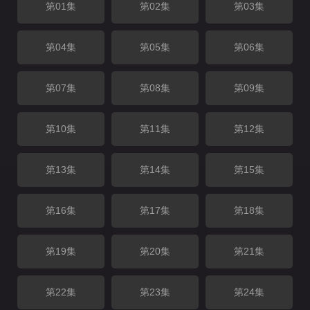
第01集
第02集
第03集
第04集
第05集
第06集
第07集
第08集
第09集
第10集
第11集
第12集
第13集
第14集
第15集
第16集
第17集
第18集
第19集
第20集
第21集
第22集
第23集
第24集